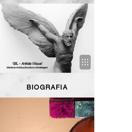
GIL -
Artista Visual
Mentoria Arística,Escultura e Modelagem
BIOGRAFIA