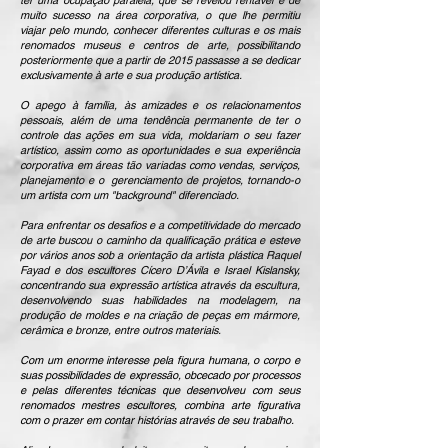
ter uma ocupação paralela, que se revelou rentável e de
muito sucesso na área corporativa, o que lhe permitiu
viajar pelo mundo, conhecer diferentes culturas e os mais
renomados museus e centros de arte, possibilitando
posteriormente que a partir de 2015 passasse a se dedicar
exclusivamente à arte e sua produção artística.
O apego à família, às amizades e os relacionamentos
pessoais, além de uma tendência permanente de ter o
controle das ações em sua vida, moldariam o seu fazer
artístico, assim como as oportunidades e sua experiência
corporativa em áreas tão variadas como vendas, serviços,
planejamento e o gerenciamento de projetos, tornando-o
um artista com um "background" diferenciado.
Para enfrentar os desafios e a competitividade do mercado
de arte buscou o caminho da qualificação prática e esteve
por vários anos sob a orientação da artista plástica Raquel
Fayad e dos escultores Cícero D’Ávila e Israel Kislansky,
concentrando sua expressão artística através da escultura,
desenvolvendo suas habilidades na modelagem, na
produção de moldes e na criação de peças em mármore,
cerâmica e bronze, entre outros materiais.
Com um enorme interesse pela figura humana, o corpo e
suas possibilidades de expressão, obcecado por processos
e pelas diferentes técnicas que desenvolveu com seus
renomados mestres escultores, combina arte figurativa
com o prazer em contar histórias através de seu trabalho.