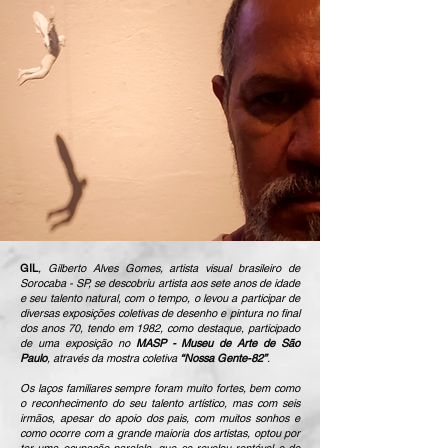
GIL
, Gilberto Alves Gomes, artista visual brasileiro de
Sorocaba - SP, se descobriu artista aos sete anos de idade
e seu talento natural, com o tempo, o levou a participar de
diversas exposições coletivas de desenho e pintura no final
dos anos 70, tendo e
m 1982, como destaque, participado
de uma exposição no
MASP - Museu de Arte de São
Paulo
, através da mostra coletiva
“Nossa Gente-82”
.
Os laços familiares sempre foram muito fortes, bem como
o reconhecimento do seu talento artístico, mas com seis
irmãos, apesar do apoio dos pais, com muitos sonhos e
como ocorre com a grande maioria dos artistas, optou por