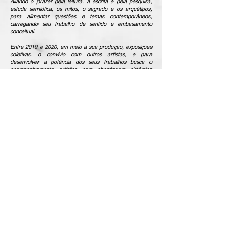
Aliando o prazer pela leitura, a escrita e pela pesquisa,
estuda semiótica, os mitos, o sagrado e os arquétipos,
para alimentar questões e temas contemporâneos,
carregando seu trabalho de sentido e embasamento
conceitual.
Entre 2019 e 2020, em meio à sua produção, exposições
coletivas, o convívio com outros artistas, e para
desenvolver a potência dos seus trabalhos busca o
acompanhamento artístico com abordagem sistêmica
proposto pela artista e curadora Katia Salvany em sua
Mentoria Artística Sistêmica.
Essa jornada cria massa crítica para o desenvolvimento do
seu projeto
Performances Escultóricas,
onde
expressa
através de esculturas uma síntese do seu olhar para
atuações de diversos artistas da área da performance.
Durante esse processo criativo de interpretação suas
obras ganham autonomia e independência, com uma
narrativa própria do artista e sua poética escultórica. Esse
projeto o levaria às suas primeiras exposições individuais
em 2024 e 2025.
Atualmente trabalha na produção de um projeto idealizado
em 2016, o
DescoNETados
, em que seu tema recorrente
de corpos se expressa pelo resultado de sua pesquisa
sobre o “Amor Líquido”, os relacionamentos efêmeros e o
“phubing”, fruto do uso ostensivo dos telefones celulares
em nossos dias. Um tema que se mantem atual e que, na
sua contemporaneidade, reflete a essência do ser humano